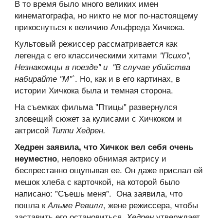
В то время было много великих имен
кинематографа, но никто не мог по-настоящему
прикоснуться к величию Альфреда Хичкока.
Культовый режиссер рассматривается как
легенда с его классическими хитами
"Психо",
Незнакомцы в поезде" и "В случае убийства
. Но, как и в его картинах, в
набирайте "М"`
истории Хичкока была и темная сторона.
На съемках фильма "Птицы" развернулся
зловещий сюжет за кулисами с Хичкоком и
актрисой
Типпи Хедрен.
Хедрен заявила, что Хичкок вел себя очень
, неловко обнимая актрису и
неуместно
беспрестанно ощупывая ее. Он даже прислал ей
мешок хлеба с карточкой, на которой было
написано: "Съешь меня". Она заявила, что
пошла к
, жене режиссера, чтобы
Альме Ревилл
заставить его остановиться.
утверждает,
Хедрен