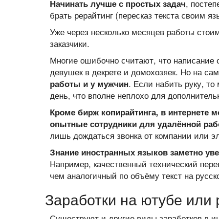
, посте
Начинать лучше с простых задач
брать рерайтинг (пересказ текста своим я
Уже через несколько месяцев работы стои
заказчики.
Многие ошибочно считают, что написание с
девушек в декрете и домохозяек. Но на са
. Если набить руку, то
работы и у мужчин
день, что вполне неплохо для дополнитель
Кроме бирж копирайтинга, в интернете 
опытные сотрудники для удалённой ра
лишь дождаться звонка от компании или эл
Знание иностранных языков заметно уве
Например, качественный технический перев
чем аналогичный по объёму текст на русск
Заработки на ютубе или
Существуют и другие виды заработков в и