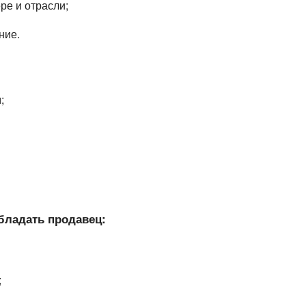
ре и отрасли;
ние.
;
бладать продавец:
;