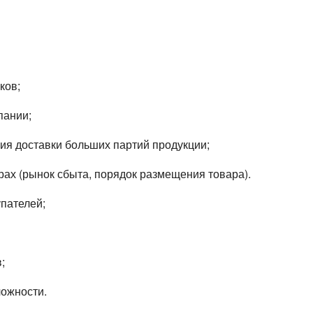
ков;
пании;
ия доставки больших партий продукции;
ах (рынок сбыта, порядок размещения товара).
упателей;
;
ложности.